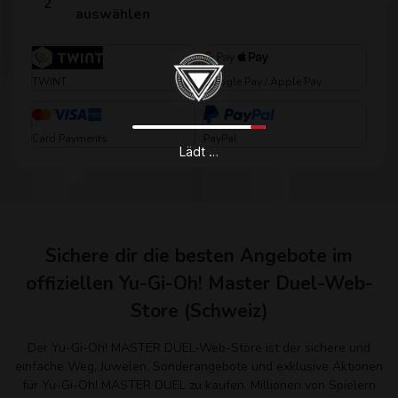
auswählen
TWINT
Google Pay / Apple Pay
Card Payments
PayPal
Lädt …
Sichere dir die besten Angebote im
offiziellen Yu-Gi-Oh! Master Duel-Web-
Store (Schweiz)
Der Yu-Gi-Oh! MASTER DUEL-Web-Store ist der sichere und
einfache Weg, Juwelen, Sonderangebote und exklusive Aktionen
für Yu-Gi-Oh! MASTER DUEL zu kaufen. Millionen von Spielern