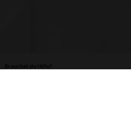
Brauchst du Hilfe?
Kontaktiere uns
Land
Schweiz - Suisse
Français
Deutsch